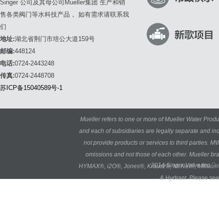
Singer 公司及其母公司Mueller集团 生产和销
售各类阀门等水科技产品， 如有需求请联系我
们
地址:
湖北省荆门市培公大道159号
邮编:
448124
电话:
0724-2443248
传真:
0724-2448708
苏ICP备15040589号-1
Mueller refers to one or more of Mueller Water Produ
and each of subsidiaries are legally separate and i
not provide products or services to third parties. M
omissions and not those of each other. Mueller b
Re
2014 Singer Valve Inc.
HYMAX®, i2O®, Jones®, Krausz®, Mi.Net®, Milliken®,
& Hydrant. Please see