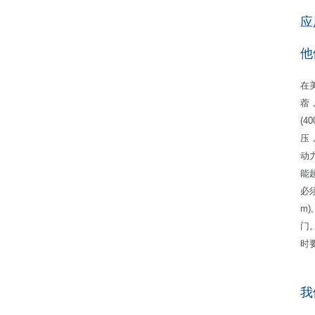
应
他
在美
蓿
(
压，
动力
能
必须
m)
门
时
我