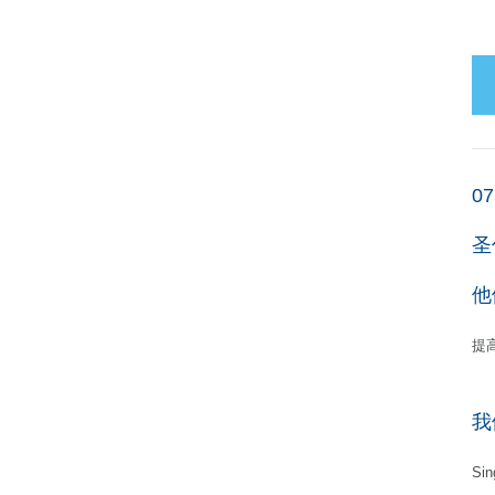
07
圣
他
提
我
S