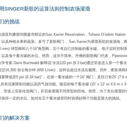
用SINGER新歌的运算法则控制农场灌溉
们的挑战
国亚利桑那州图森市附近的San Xavier Reservation，Tohono O’odom Nat
，以及种植水果和蔬菜。多亏了新歌阀门， San Xavier为灌溉系统的发源地，阀
400 mm) 球型阀和八个16”角型阀，五个有自己控制板的蓄水罐。 电子实时控
以及每个蓄水罐的水位。然而，这并不简单。丹佛的新歌阀门代表，Pipestone Ind
学专家 Dave Buchwald 解释说“水流120 psi (8.3 bar)通过管道进入第
超过10,300 加仑每分钟 (650 L/sec)，这样会超过水流右极限。另外，要装
要降低至5 psi (0.34 bar)” 。在第一蓄水罐的一个16” 阀门，直径只有25’ (7.6 m)
, 具有流量限制功能以及防气蚀功能。随后的每个蓄水罐 (15’ x 12’ or 4.6 m x 3.
。. 管道上安装传送阀门，开启来灌溉不同类型的田地。然而，为了充分灌溉田地，
要保持一定的水位。如何在五个蓄水罐里同时协调好两个功能是最大的挑战。
们的解决方案