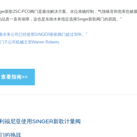
inger新歌2SC-PCO阀门是最佳解决方案。水位准确控制，气蚀噪音和危害也被最小化
的品质一直有保障，这也是东南水务指定选择Singer新歌阀门的原因。”
东南水
务公司已经使用SINGER新歌阀门超过30年。”
西门子公司机械主管Warren Roberts
利福尼亚使用SINGER新歌计量阀
们的挑战