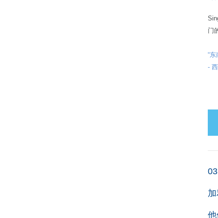
S
门
“
- 
03
加
他