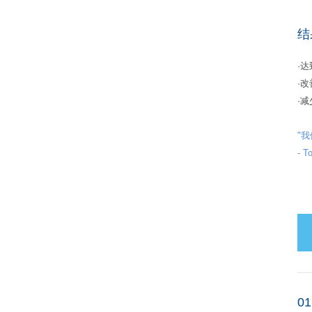
结
·
·
·
"
- T
01