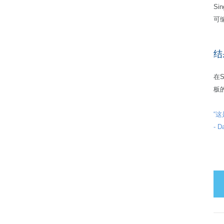
S
可
结
在S
板
“
- D