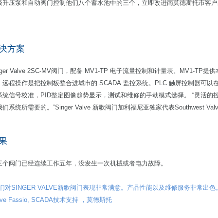
级升压泵和自动阀门控制他们八个蓄水池中的三个，立即改进南莫德斯托市客户
。
决方案
nger Valve 2SC-MV阀门，配备 MV1-TP 电子流量控制和计量表。MV1-TP
。远程操作是把控制板整合进城市的 SCADA 监控系统。PLC 触屏控制器可以
系统信号校准，PID整定图像趋势显示，测试和维修的手动模式选择。 “灵活的
们系统所需要的。”Singer Valve 新歌阀门加利福尼亚独家代表Southwest Valve 
果
三个阀门已经连续工作五年，没发生一次机械或者电力故障。
我们对SINGER VALVE新歌阀门表现非常满意。产品性能以及维修服务非常
eve Fassio, SCADA技术支持 ，莫德斯托