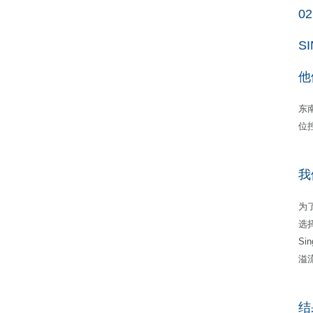
02
S
他
东
位
我
为了
选
S
溢
结