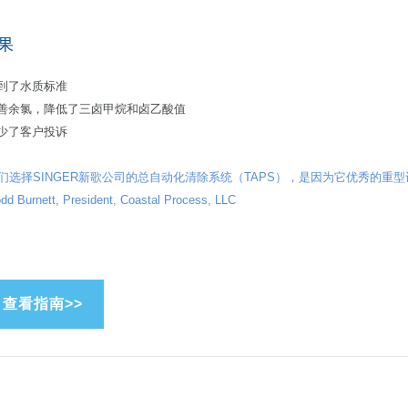
果
达到了水质标准
改善余氯，降低了三卤甲烷和卤乙酸值
减少了客户投诉
我们选择SINGER新歌公司的总自动化清除系统（TAPS），是因为它优秀的重
odd Burnett, President, Coastal Process, LLC