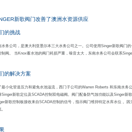
INGER新歌阀门改善了澳洲水资源供应
们的挑战
南水务公司，是澳大利亚墨尔本三大水务公司之一。公司使用Singer新歌阀门
控制阀。 当Knox蓄水池的阀门耗损严重，噪音太大，东南水务公司会联系Sing
们的解决方案
最小化管道压力和避免水池溢流，西门子公司的Warren Roberts 和东南水务公司的D
择Singer新歌定位及SCADA控制双电磁阀。阀门配备防气蚀功能以及Singer新
inger新歌控制板接收来自SCADA控制的信号，指示阀门维持特定水库水位 
流。
果