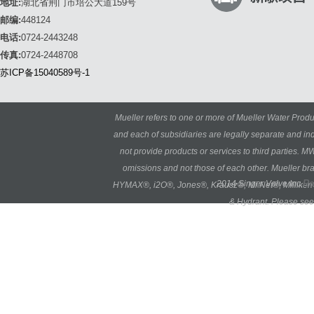
地址:
湖北省荆门市培公大道159号
邮编:
448124
电话:
0724-2443248
传真:
0724-2448708
苏ICP备15040589号-1
Mueller refers to one or more of Mueller Water Produ
and each of subsidiaries are legally separate and i
not provide products or services to third parties. M
omissions and not those of each other. Mueller b
Re
2014 Singer Valve Inc.
HYMAX®, i2O®, Jones®, Krausz®, Mi.Net®, Milliken®,
& Hydrant. Please see