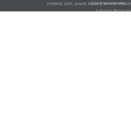
Re
2014 Singer Valve Inc.
HYMAX®, i2O®, Jones®, Krausz®, Mi.Net®, Milliken®,
& Hydrant. Please see