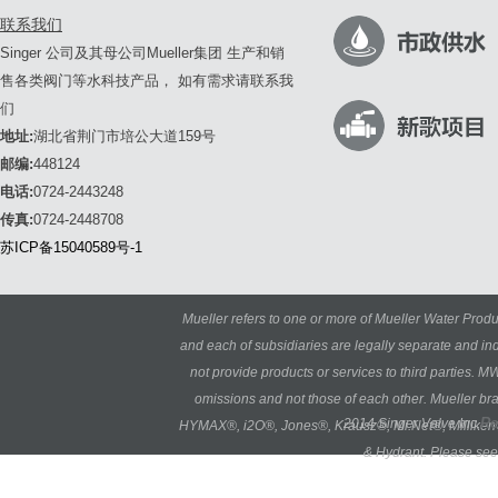
联系我们
Singer 公司及其母公司Mueller集团 生产和销
售各类阀门等水科技产品， 如有需求请联系我
们
地址:
湖北省荆门市培公大道159号
邮编:
448124
电话:
0724-2443248
传真:
0724-2448708
苏ICP备15040589号-1
Mueller refers to one or more of Mueller Water Produ
and each of subsidiaries are legally separate and i
not provide products or services to third parties. M
omissions and not those of each other. Mueller b
Re
2014 Singer Valve Inc.
HYMAX®, i2O®, Jones®, Krausz®, Mi.Net®, Milliken®,
& Hydrant. Please see